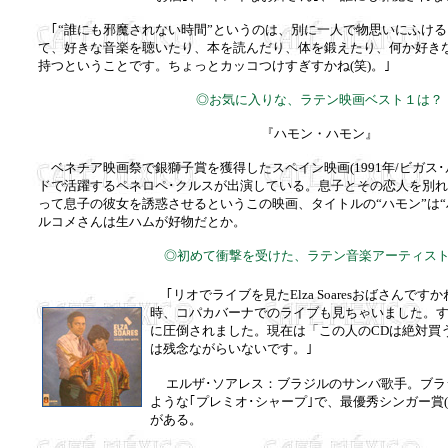
｢“誰にも邪魔されない時間”というのは、別に一人で物思いにふけ
て、好きな音楽を聴いたり、本を読んだり、体を鍛えたり、何か好き
持つということです。ちょっとカッコつけすぎすかね(笑)。｣
◎お気に入りな、ラテン映画ベスト１は？
『ハモン・ハモン』
ベネチア映画祭で銀獅子賞を獲得したスペイン映画(1991年/ビガス･
ドで活躍するペネロペ･クルスが出演している。息子とその恋人を別
って息子の彼女を誘惑させるというこの映画、タイトルの“ハモン”は“
ルコメさんは生ハムが好物だとか。
◎初めて衝撃を受けた、ラテン音楽アーティス
｢リオでライブを見たElza Soaresおばさんで
時、コパカバーナでのライブも見ちゃいました。
に圧倒されました。現在は「この人のCDは絶対買
は残念ながらいないです。｣
エルザ･ソアレス：ブラジルのサンバ歌手。ブラジ
ような｢プレミオ･シャープ｣で、最優秀シンガー賞
がある。