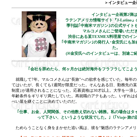
＞インタビュー企
インタビュー企画第2弾
ラテンアメリカ情報サイト『J-Latino
季刊誌｢中南米マガジン｣の公式サイト
マルコメさんにご登場いただ
渋谷にある某TEXMEX料理屋でのイ
｢中南米マガジン｣の発行人･金安氏にも
た。
(※金安氏へのインタビューは、別途ご紹
｢会社を辞めたら、何ヶ月かは絶対海外をフラフラしてこよう
就職して7年。マルコメさんは“長旅”への欲求を感じていた。毎年
てはいたが、長くても1週間が限度だった。そんなある日、勤務先の某
制度｣が適用されることになった。応募資格は30才以上。大学を一浪
年齢条件をギリギリ満たしていた。再就職のアテもあった。いずれは
べい屋を継ぐことに決めていたのだ。
｢仕事、お金、人間関係、その他数え切れない雑務。私の場合はタ
って下さい、というような状況でした。｣（｢Viaje-旅の
ためらうことなく身をまかせた追い風は、彼を“魅惑のラテンアメリ