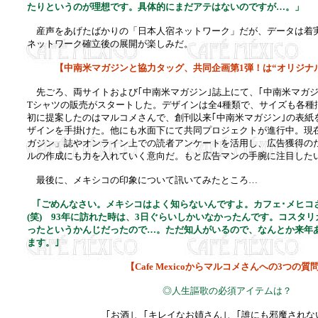
たりというのが理想です。具体的にまだアテはないのですが…。」
産声をあげたばかりの「日本人宿ネットワーク」だが、データは着
ネットワーク確立後の展開が楽しみだ。
【中南米マガジンと協力タッグ、共同企画第1弾！は“オリジナ
先ごろ、両サイトおよび｢中南米マガジン｣誌上にて、｢中南米マガジ
Tシャツの販売がスタートした。デザインは全4種類で、サイズも各種
初に提案したのはマルコメさんで、創刊以来｢中南米マガジン｣の表紙
ザインを手掛けた。他にも水面下にて共同プロジェクトが進行中。現
ガジン」誌やオンライン上での読者アンケートを活用し、広告獲得の
ルの作成にも力を入れていく意向だ。もと広告マンの手腕に注目した
最後に、メキシコの印象について訊いてみたところ…
｢ごめんなさい。メキシコはよく知らないんですよ。カフェ･メヒコ
(笑) 93年に訪れた時は、3日ぐらいしかいなかったんです。コスタ
ったというかんじだったので…。ただ知人がいるので、なんとか来年
ます。｣
【Cafe Mexicoからマルコメさんへの3つの質
◎人生謳歌の必須アイテムは？
｢お酒｣、｢キレイなお姉さん｣、｢誰にも邪魔されな