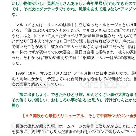
いし、物価安いし、見所たくさんあるし。去年里帰り(？)してきたの
です。その次はグァテマラですかね。風景をあえて選ぶなら“アマゾン
な。」
マルコメさんは、リマへの移動中に立ち寄ったトルヒージョという町
いる。「旅に出会いはつきもの」だが、マルコメさんはこの町でとび
うだ。ふと目について入ったチョペリア(居酒屋兼食堂みたいなもの)
いきなり｢日本人ですか？｣と日本語で話し掛けられビックリ。声の主
で働いたことがあり、彼女のご主人セサルさんは日系3世だった。話
ル一杯のはずが夜中までの大宴会。翌日は自宅に招待され、彼らの家
った。それからは“飲めや歌えやの日々”を満喫。ペルーは第2の故郷
った。
1996年10月、マルコメさんは1年と4ヶ月振りに日本に降り立つ。
明の高熱にかかり、予定していた台湾行きを断念しての帰国だった。
次の言葉で締めくくっている。
「旅に出ましょう。できたらひとり旅。めんどくさい事や大変な事
その倍くらい楽しい、おもしろい事がある(と思う)。行けばなんとか
勝ち」
【ＨＰ開設から最初のリニューアル、そして中南米マガジン･金
長旅の疲れが癒えた頃、ホームページの制作に取りかかることにし
を参考に、約1年半にも及んだ放浪の記録をパソコンに落し込んでい