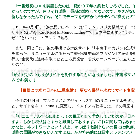
｢一番最初にHPを開設したのは、確か９７年の終わりごろでした。そ
だったのですが、何せそれ以降、長期の旅をしてないので、ネタがない
新しなかったんですね。そこでテーマを“旅”から“ラテン”に変えたの
1999年9月9日、“旅の想い出ページ”は“ラテンアメリカ情報サイト
サイト名は“Ay! Que Rico! El Mundo Latino”で、日本語に訳す
ぜ！”といったニュアンスである。
また、同じ日に、彼の手掛ける姉妹サイト『｢中南米マガジン｣公式
を飾った。リニューアルにあたって愛読誌｢中南米マガジン｣の紹介を
行人･金安氏に連絡を取ったところ息投合、公式ホームページの立ち
たのだ。
｢紹介だけのつもりがサイトを制作することになりました。中南米マ
ムです(笑)。｣
【目標はラ米と日本の二重生活!! 更なる展開を求めてサイト名
今年の4月4日、マルコメさんのサイトは2度目のリニューアルを遂
と、サイト名を“J-Latino”に変更し、ドメインも取得した。その意図
｢リニューアルするにあたっての目玉として予定していたのが、日本
すよ。しかし現状はちょっと難航しております。これに関してはあま
かなと。ネットワークという以上、やっぱり七割ぐらいの宿には参加
以降の展開ができないんですよね。ただ将来的には日本とラテンアメ