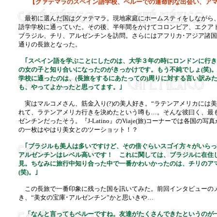
【グァテマラのスペイン語学校、ペルーでの運命的な出会い、ア
最初に選んだ国はグァテマラ。現地家庭にホームスティをしながら、
語学学校に通っていた。その後、半年間をかけてコロンビア、エクア
ブラジル、チリ、アルゼンチンを訪問。さらにはアフリカ･アジア諸
通りの長旅となった。
｢スペイン語を学ぶことにしたのは、大学３年の時にロンドンに行き
の女の子と知り合いになったのがきっかけです。もう不純でしょ(笑)
学校に通ったのは、(長旅をするにあたっての)周りに対する言い訳み
も、やってよかったと思ってます。｣
実はマルコメさん、筋金入り(?)の美人好き。“ラテンアメリカには美
れて、ラテンアメリカ行きを決めたという噂も…。そんな彼曰く、最
ゼンチンだったそう。『J-Latino』のViaje(旅)コーナーでは各国
の一枚はやはり美女とのツーショット！？
｢ブラジルも美人は多いですけど、その倍ぐらいスゴイ方々がいらっし
アルゼンチンはレベル高いです！ これに関しては、ブラジルに在住
見。ちなみに旅行中知り合った中で一番かわいかったのは、チリのア
(笑)。｣
この長旅で一番印象に残った国を訊いてみた。前回インタビューの
き、“美女の宝庫･アルゼンチン”かと思いきや…
「なんと言ってもペルーですね。友達がたくさんできたというのが